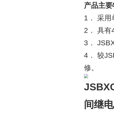
产品主要
1． 采
2． 具
3． J
4． 较
修。
JSBX
间继电