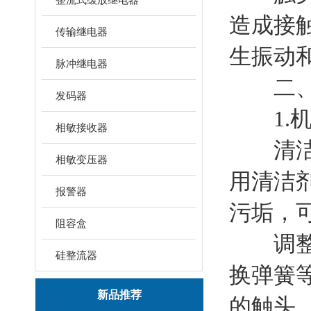
造成接
传输继电器
生振动
脉冲继电器
二、
发码器
1.机
相敏接收器
清洁触
相敏变压器
用清洁
报警器
污垢，
阻容盒
调整触
硅整流器
换弹簧
新品推荐
的触头