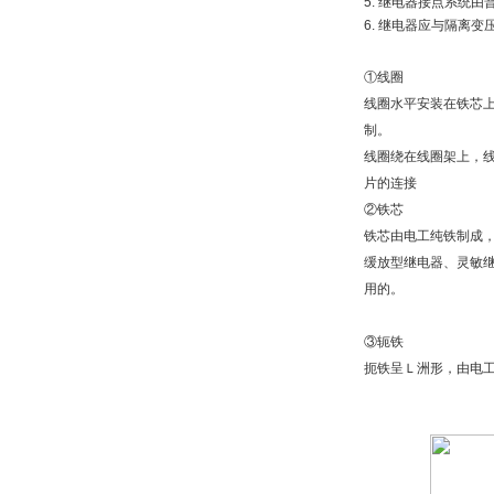
5. 继电器接点系统
6. 继电器应与隔离
①线圈
线圈水平安装在铁芯
制。
线圈绕在线圈架上，
片的连接
②铁芯
铁芯由电工纯铁制成
缓放型继电器、灵敏
用的。
③轭铁
扼铁呈Ｌ洲形，由电