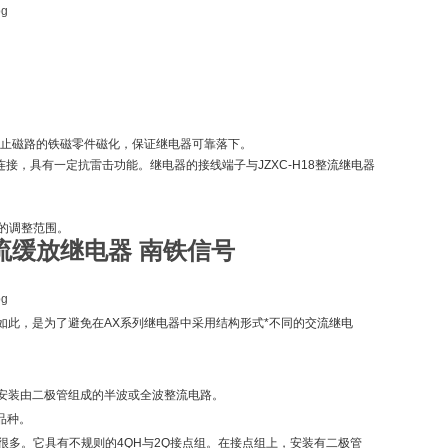
，防止磁路的铁磁零件磁化，保证继电器可靠落下。
连接，具有一定抗雷击功能。继电器的接线端子与JZXC-H18整流继电器
的调整范围。
00整流缓放继电器 南铁
信号
此，是为了避免在AX系列继电器中采用结构形式*不同的交流继电
安装由二极管组成的半波或全波整流电路。
等品种。
加很多。它具有不规则的4QH与2Q接点组。在接点组上，安装有二极管