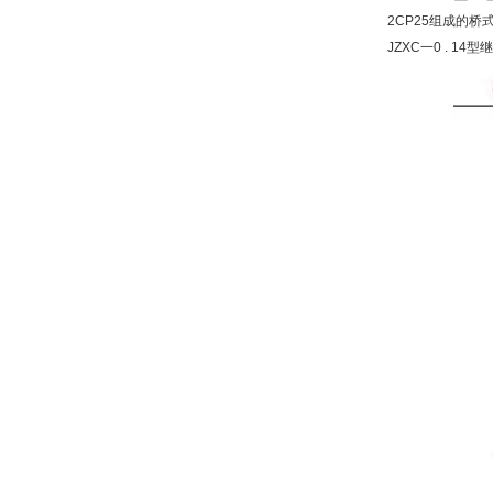
2CP25组成的
JZXC一0 . 