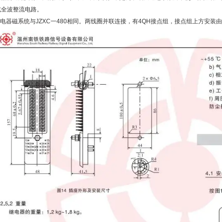
桥式全波整流电路。
14型继电器磁系统与JZXC一480相同。两线圈并联连接，有4QH接点组，接点组上方安