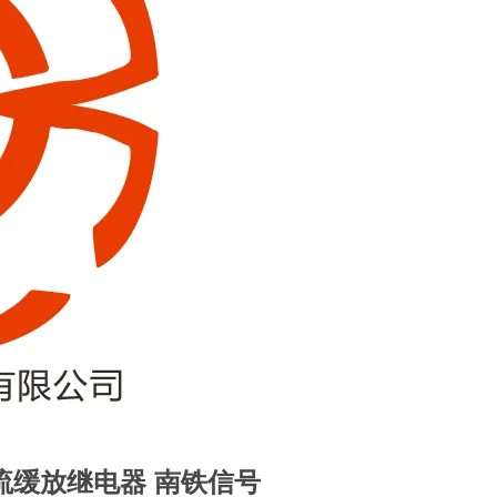
00整流缓放继电器 南铁
信号