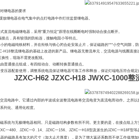
对继电器的要求
型整流缓放继电器在电气集中的点灯电路中作灯丝监督继电器。
弹力式直流电磁继电器，采用“重力恒定"原理在线圈断电时强制动合接点断开。
氧化镉接点，具有较强的防粘连，接触电阻小等特点。
磁较小的电磁纯铁材料，并在衔铁与铁心闭合处安装止片，保证磁路的***小空气间隙
JZXC-H18整流继电器的基础上改进的新产品。继电器无整流单元，交流电源与线圈直接
互换性，现场不需更改配线。
系统由普通接点组成，有四组动合、动断转换普通接点。
隔离变压器配套使用，调整系统电流保证继电器可靠工作和释放，保证灯端电压符合规定
JZXC-H62
JZXC-H18 JWXC-10
交流电路中。它通过内部的半波或全波整流电路将交流电变为直流电而动作。之所以如
系列化、通用化程度。
磁系统与无极继电器相同。只是磁路结构参数有所不同。更主要的是，在接点组上方
C一480、JZXC一0 . 14、JZXC一156、JZXC一H18型及派生的JZXC一H18F型
O型继电器的磁路具有加大的尺寸（加大止片厚度），是为了增大返还系数而不使工作值增