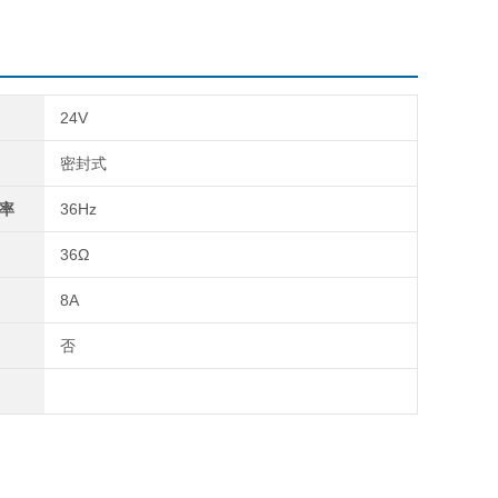
24V
密封式
率
36Hz
36Ω
8A
否