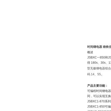
时间继电器 南铁
概述
JSBXC一850
得 180s、30
型无极继电器组合
码 14、55。
产品主要功能：
可编程时间继电器
同，可以实现互换
JSBXC1-870
JSBXC1-850