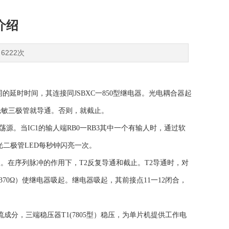
介绍
6222次
不同的延时时间，其连接同JSBXC一850型继电器。光电耦合器起
光敏三极管就导通。否则，就截止。
供振荡源。当IC1的输人端RB0一RB3其中一个有输人时，通过软
光二极管LED每秒钟闪亮一次。
）栅极。在序列脉冲的作用下，T2反复导通和截止。T2导通时，对
370Ω）使继电器吸起。继电器吸起，其前接点11一12闭合，
交流成分，三端稳压器T1(7805型）稳压，为单片机提供工作电