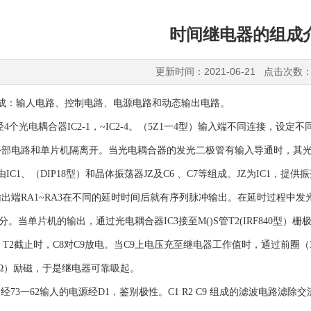
时间继电器的组成
更新时间：2021-06-21 点击次数：
组成：输人电路、控制电路、电源电路和动态输出电路。
4个光电耦合器IC2-1，~IC2-4。（5Z1一4型）输入端不同连接，设定
外部电路和单片机隔离开。当光电耦合器的发光二极管有输入导通时，其
IC1、（DIP18型）和晶体振荡器JZ及C6 、C7等组成。JZ为IC1，提
出端RA1~RA3在不同的延时时间后就有序列脉冲输出。在延时过程中发
分。当单片机的输出，通过光电耦合器IC3接至M()S管T2(IRF840型
。T2截止时，C8对C9放电。当C9上电压充至继电器工作值时，通过前圈（
0Ω）励磁，于是继电器可靠吸起。
73一62输人的电源经D1，鉴别极性。C1 R2 C9 组成的滤波电路滤除