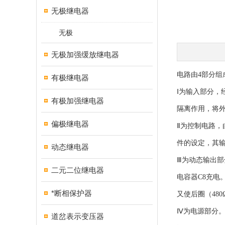
无极继电器
无极
无极加强缓放继电器
电路由4部分
有极继电器
Ⅰ为输入部分，经
有极加强继电器
隔离作用，将
偏极继电器
Ⅱ为控制电路，由
件的设定，其输
动态继电器
Ⅲ为动态输出部
二元二位继电器
电容器C8充电
*断相保护器
又使后圈（48
Ⅳ为电源部分。经
道岔表示变压器