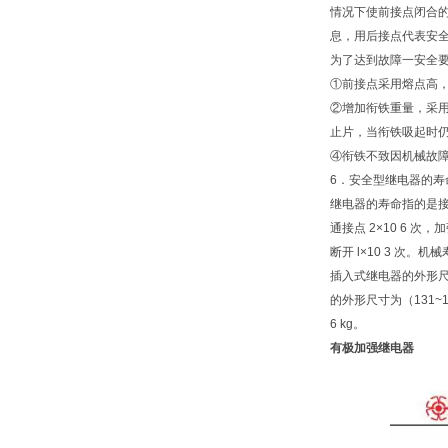
情况下使前接点闭合
息，用后接点代表安
为了达到故障一安全
①前接点采用熔点高
②增加衔铁重量，采用
止片，当衔铁吸起时
④衔铁不致因机械故
6．安全型继电器的寿
继电器的寿命指的是
通接点 2×10 6 次，
断开 l×10 3 次。机械寿
插入式继电器的外形尺寸为 
的外形尺寸为（131~149
6 kg。
有极加强继电器