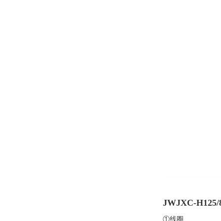
JWJXC-H125/
①线圈