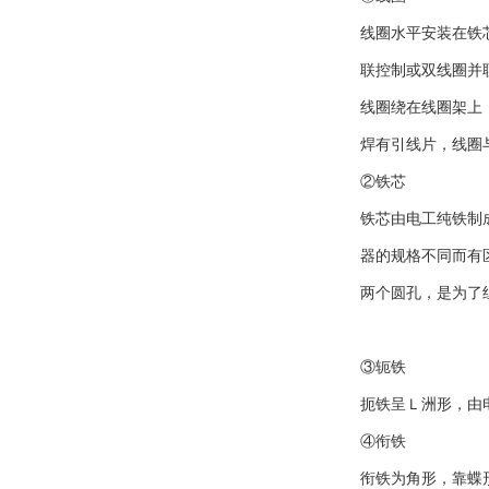
线圈水平安装在铁
联控制或双线圈并
线圈绕在线圈架上
焊有引线片，线圈
②铁芯
铁芯由电工纯铁制
器的规格不同而有
两个圆孔，是为了
③轭铁
扼铁呈Ｌ洲形，由
④衔铁
衔铁为角形，靠蝶