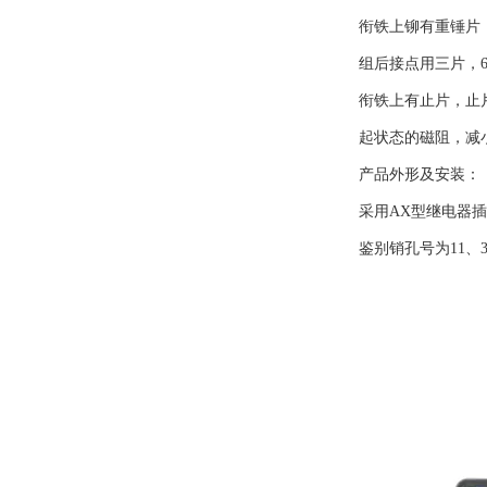
衔铁上铆有重锤片
组后接点用三片，
衔铁上有止片，止
起状态的磁阻，减
产品外形及安装：
采用AX型继电器插座
鉴别销孔号为11、3