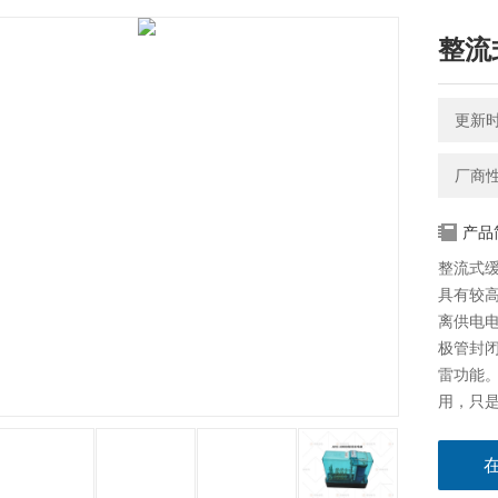
整流
更新时间
厂商
产品
整流式缓
具有较
离供电
极管封
雷功能
用，只