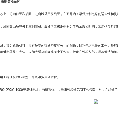
 南铁信号品牌
芯上，分为前圈和后圈，之所以采用双线圈，主要是为了增强控制电路的适应性和灵
，线圈架由酚醛树脂压制而成。缓放型无极继电器为了增加缓放时间，采用铜质阻尼
成，其为软磁材料，具有较高的磁通密度和较小的剩磁，以利于继电器的工作。外层
敏继电器尺寸大些，以加大缓放时间或减小工作值。极靴在铁芯头部，用冷镦法加粗
电工纯铁板冲压成型，外表镀多层铬防护。
XC-1700,JWXC-1000无极继电器在电磁系统中，除衔铁和铁芯间工作气隙占外，