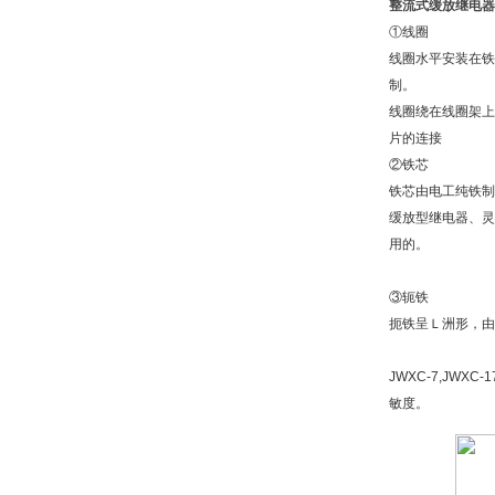
整流式缓放继电器
①线圈
线圈水平安装在铁
制。
线圈绕在线圈架上
片的连接
②铁芯
铁芯由电工纯铁制
缓放型继电器、灵
用的。
③轭铁
扼铁呈Ｌ洲形，由
JWXC-7,JW
敏度。