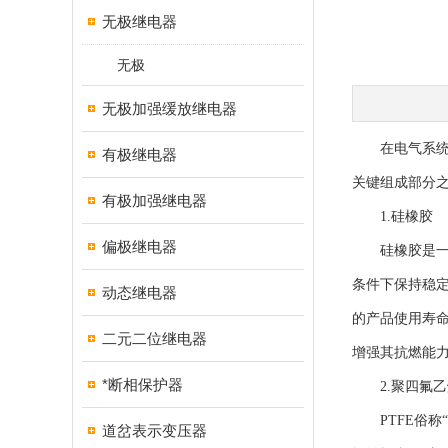
无极继电器
无极
无极加强缓放继电器
在电气系统
有极继电器
关键组成部分
有极加强继电器
1.硅橡胶
偏极继电器
硅橡胶是一种
条件下保持稳
动态继电器
的产品使用寿
二元二位继电器
增强其抗燃能
*断相保护器
2.聚四氟乙烯
PTFE俗称
道岔表示变压器