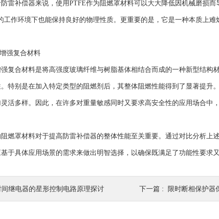
防雷补偿器来说，使用PTFE作为阻燃罩材料可以大大降低因机械磨损而
℃的工作环境下也能保持良好的物理性质。更重要的是，它是一种本质上
。
增强复合材料
复合材料是将高强度玻璃纤维与树脂基体相结合而成的一种新型结构材
性。特别是在加入特定类型的阻燃剂后，其整体阻燃性能得到了显著提升
加灵活多样。因此，在许多对重量敏感同时又要求高安全性的应用场合中
燃罩材料对于提高防雷补偿器的整体性能至关重要。通过对比分析上述
应基于具体应用场景的需求来做出明智选择，以确保既满足了功能性要求
时间继电器的星形控制电路原理探讨
下一篇 :
限时断相保护器保