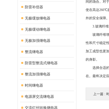
间的场合。对于
防雷补偿器
使在高达260
无极缓放继电器
外的安全保障
3.玻璃纤维
无极缓动继电器
玻璃纤维增强
无极加强继电器
性和尺寸稳定
加工成型也更
整流继电器
的身影。
防雷型整流式继电器
选择合适的阻
整流加强继电器
在。最终决定
时间继电器
上一篇 :
电源屏交流继电器
交流灯丝转换继电器