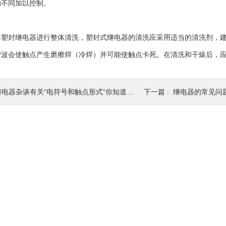
的不同加以控制。
封继电器进行整体清洗，塑封式继电器的清洗应采用适当的清洗剂，建
谐波会使触点产生磨擦焊（冷焊）并可能使触点卡死。在清洗和干燥后，
继电器杂谈有关“电符号和触点形式”你知道吗？
下一篇 :
继电器的常见问