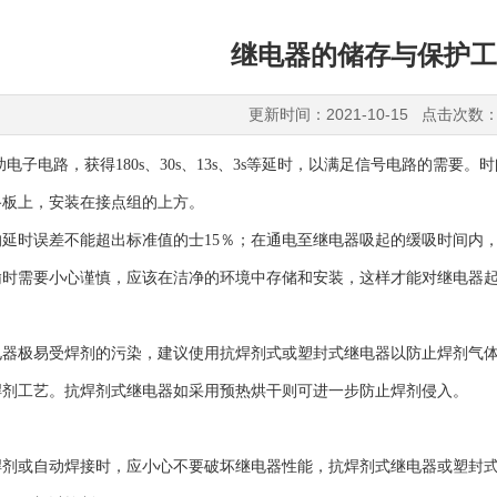
继电器的储存与保护工
更新时间：2021-10-15 点击次数：
助电子电路，获得180s、30s、13s、3s等延时，以满足信号电路的需
路板上，安装在接点组的上方。
误差不能超出标准值的士15％；在通电至继电器吸起的缓吸时间内，后接点的
需要小心谨慎，应该在洁净的环境中存储和安装，这样才能对继电器起
极易受焊剂的污染，建议使用抗焊剂式或塑封式继电器以防止焊剂气体
焊剂工艺。抗焊剂式继电器如采用预热烘干则可进一步防止焊剂侵入。
或自动焊接时，应小心不要破坏继电器性能，抗焊剂式继电器或塑封式