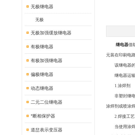
无极继电器
无极
无极加强缓放继电器
继电器
借
有极继电器
元装在印刷电
有极加强继电器
该继电器的延时
偏极继电器
继电器运输时
1.涂焊剂
动态继电器
非塑封继电器
二元二位继电器
涂焊剂或喷涂
*断相保护器
2.焊接工艺
当使用涂焊剂
道岔表示变压器