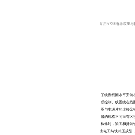
采用AX继电器底座与插座
①线圈线圈水平安装
联控制。线圈绕在线
圈与电源片的连接②
器的规格不同而有区
检修时，紧固和拆装
由电工纯铁冲压成型